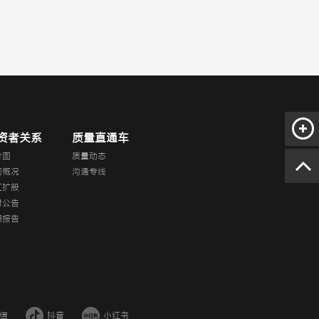
资者关系
质量直通车
价图
质量动态
司概况
沟通专线
红扩股
时公告
期报告
信
抖音
小红书