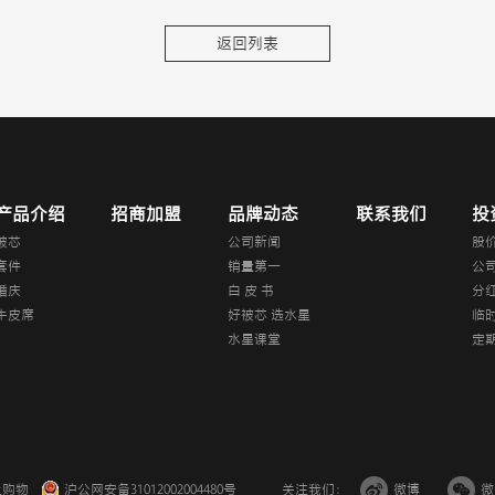
返回列表
产品介绍
招商加盟
品牌动态
联系我们
投
被芯
公司新闻
股
套件
销量第一
公
婚庆
白 皮 书
分
牛皮席
好被芯 选水星
临
水星课堂
定
上购物
沪公网安备31012002004480号
关注我们：
微博
微