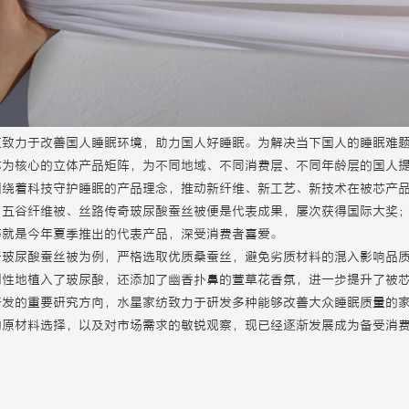
致力于改善国人睡眠环境，助力国人好睡眠。为解决当下国人的睡眠难题
芯为核心的立体产品矩阵，为不同地域、不同消费层、不同年龄层的国人
围绕着科技守护睡眠的产品理念，推动新纤维、新工艺、新技术在被芯产
、五谷纤维被、丝路传奇玻尿酸蚕丝被便是代表成果，屡次获得国际大奖
等就是今年夏季推出的代表产品，深受消费者喜爱。
奇玻尿酸蚕丝被为例，严格选取优质桑蚕丝，避免劣质材料的混入影响品
创性地植入了玻尿酸，还添加了幽香扑鼻的萱草花香氛，进一步提升了被
开发的重要研究方向，水星家纺致力于研发多种能够改善大众睡眠质量的
的原材料选择，以及对市场需求的敏锐观察，现已经逐渐发展成为备受消