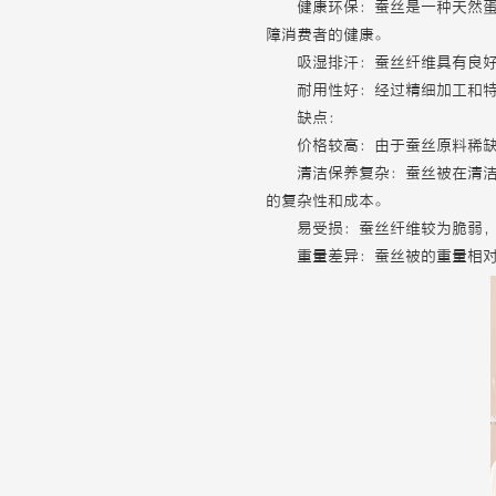
健康环保：蚕丝是一种天然
障消费者的健康。
吸湿排汗：蚕丝纤维具有良
耐用性好：经过精细加工和
缺点：
价格较高：由于蚕丝原料稀
清洁保养复杂：蚕丝被在清
的复杂性和成本。
易受损：蚕丝纤维较为脆弱
重量差异：蚕丝被的重量相