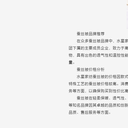
蚕丝被品牌推荐
在众多蚕丝被品牌中，水星家
团下属的主要成员企业，致力于
物，具有出色的透气性和温控性
量。
蚕丝被价格分析
水星家纺蚕丝被的价格因款
特殊工艺的蚕丝被价格较高。消
务等方面，以确保购买到性价比
蚕丝被在轻柔保暖、透气性
等知名品牌因其卓越的品质和创
品质、售后服务等方面。