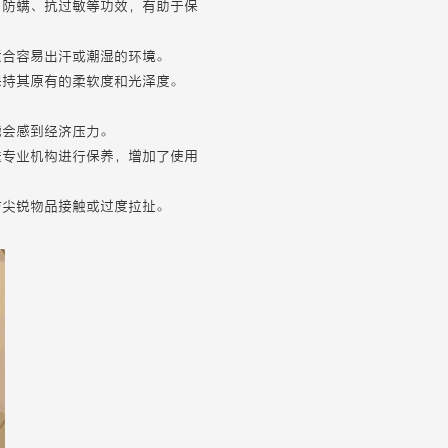
、防螨、抗过敏等功效，有助于保
适合容易出汗或潮湿的环境。
保持其原有的柔软度和光泽度。
能会感到经济压力。
送专业机构进行保养，增加了使用
与尖锐物品接触或过度拉扯。