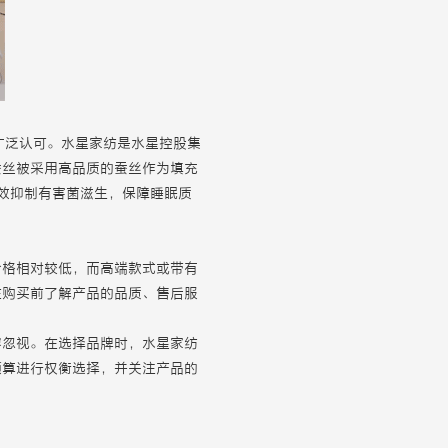
的广泛认可。水星家纺是水星控股集
蚕丝被采用高品质的蚕丝作为填充
效抑制有害菌滋生，保障睡眠质
价格相对较低，而高端款式或带有
在购买前了解产品的品质、售后服
容忽视。在选择品牌时，水星家纺
预算进行权衡选择，并关注产品的