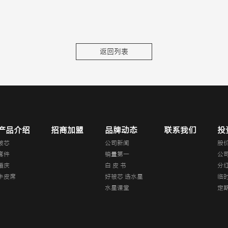
返回列表
产品介绍
招商加盟
品牌动态
联系我们
投
被芯
公司新闻
股
套件
销量第一
公
婚庆
白 皮 书
分
牛皮席
好被芯 选水星
临
水星课堂
定