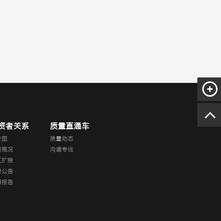
资者关系
质量直通车
价图
质量动态
司概况
沟通专线
红扩股
时公告
期报告