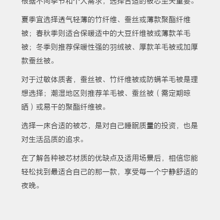
根据不同季节和个人需求，选择合适的被芯至关重要。
夏季宜选择透气轻薄的竹纤维、蚕丝或薄款聚酯纤维
被；春秋季则适合保暖适中的大豆纤维被或薄款羊毛
被；冬季则推荐保暖性强的羽绒被、厚款羊毛被或加厚
款蚕丝被。
对于过敏体质者，蚕丝被、竹纤维被或防螨羊毛被是理
想选择；潮湿地区则推荐羊毛被、蚕丝被（需定期晾
晒）或易干的聚酯纤维被。
选择一床合适的被芯，是对自己睡眠质量的投资，也是
对生活品质的追求。
在了解各种被芯材质的优缺点及适用场景后，相信您能
轻松找到最适合自己的那一款，享受每一个宁静舒适的
夜晚。