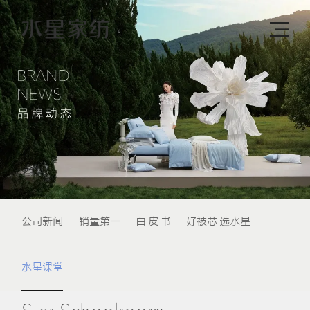
公司新闻
销量第一
白 皮 书
好被芯 选水星
水星课堂