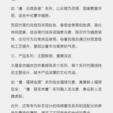
如“禧·云锦良缘”系列，以云锦为灵感，图案繁复华
丽，适合中式豪华婚房。
而现代简约风格则采用粉色、香槟金等柔和色调，简化
传统图案，结合简约线条或抽象元素，既可作为婚房装
饰，也可作为日常床品使用。轻奢风格则通过材质混搭
和工艺提升，展现出奢华与高贵的气质。
三、产品系列：主题鲜明，寓意深远
水星家纺婚庆四件套拥有多个系列，每个系列均围绕特
定主题设计，赋予产品深厚的文化内涵。
如“禧·福禄连理”系列结合福禄元素，寓意新人福禄
双全；“禧·萌龙来喜”系列融入龙元素，象征新人龙
腾虎跃。
此外，还有专为秋冬设计的纯棉磨毛系列和适配炎热季
节的夏季轻薄款，满足了不同季节和地域的需求。