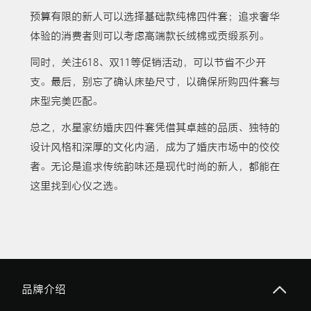
预算有限的新人可以选择基础款纯棉四件套；追求奢华
体验的消费者则可以考虑高端款长绒棉或贡缎系列。
同时，关注618、双11等促销活动，可以节省不少开
支。最后，别忘了确认床垫尺寸，以确保所购四件套与
床型完美匹配。
总之，水星家纺婚庆四件套凭借其卓越的品质、独特的
设计风格和深厚的文化内涵，成为了婚庆市场中的佼佼
者。无论是追求传统韵味还是现代时尚的新人，都能在
这里找到心仪之选。
品牌介绍