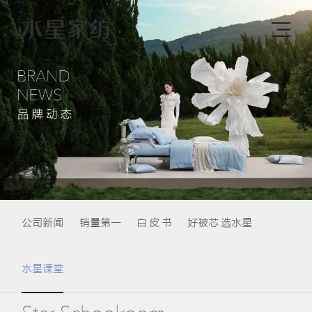
公司新闻
销量第一
白 皮 书
好被芯 选水星
水星课堂