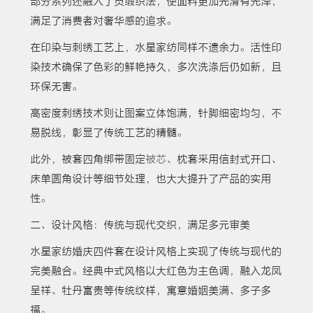
部分系列还融入了贡缎织法，使面料更加光滑有光泽，
满足了消费者对奢华感的追求。
在印染与刺绣工艺上，水星家纺同样不遗余力。活性印
染技术确保了色彩的鲜艳持久，多次洗涤后仍如新，且
环保无害。
高密度刺绣技术则让图案立体饱满，针脚细密均匀，不
易脱线，彰显了传统工艺的精髓。
此外，被套四角绑带固定
被芯
、枕套采用信封式开口、
床单圆角设计等细节处理，也大大提升了产品的实用
性。
二、设计风格：传统与现代交织，满足多元审美
水星家纺婚庆四件套在设计风格上实现了传统与现代的
完美融合。经典中式风格以大红色为主色调，融入龙凤
呈祥、牡丹富贵等传统纹样，寓意婚姻美满、多子多
福。