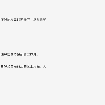
即在保证质量的前提下，选择价格
个既舒适又浪漫的睡眠环境。
人喜好又具高品质的床上用品，为