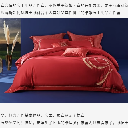
一套合适的床上用品四件套，不仅关乎新婚卧室的装饰效果，更承载着对
为您解析如何挑选出既符合个人喜好又具性价比的结婚床上用品四件套。
思义，包含四件基本物品：床单、被套及两个枕套。
护床垫免受污渍侵扰，更增加了睡眠的舒适度；被套则包裹着被子，既便