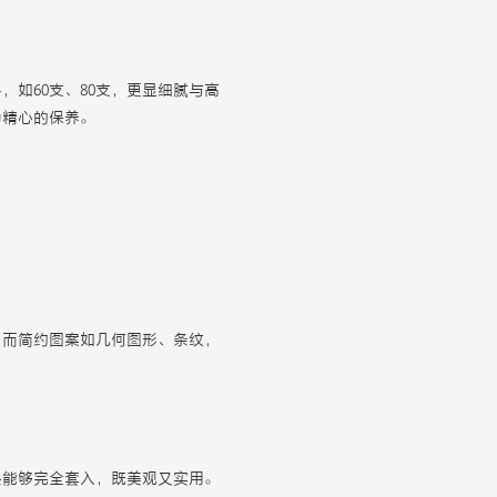
如60支、80支，更显细腻与高
为精心的保养。
，而简约图案如几何图形、条纹，
头能够完全套入，既美观又实用。