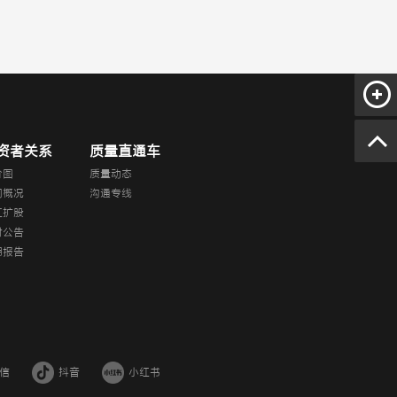
资者关系
质量直通车
价图
质量动态
司概况
沟通专线
红扩股
时公告
期报告
信
抖音
小红书