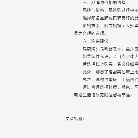
五、品牌与价格的选择
品牌与价格，是选购过程中
选择知名品牌或口碑良好的
价格方面，则应根据个人预
最为合理的选项。
六、购买建议
提前购买是明智之举，至少
如果条件允许，亲自到实体
若选择线上购买，务必仔细
此外，别忘了搭配其他床上
总之，选购结婚床上用品四
通过合理选择材质、颜色、
新婚生活增添无限温馨与幸福。
文章标签：