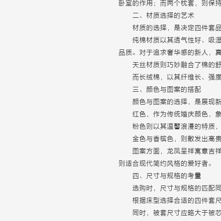
卧室的作用；而两个枕套，则保
二、材质选择的艺术
材质的选择，是决定四件套
纯棉材质以其透气性好、吸湿
品质。对于追求奢华感的新人，
天丝材质则巧妙融合了棉的
而长绒棉，以其纤维长、强
三、颜色与图案的搭配
颜色与图案的选择，是展现
红色，作为传统婚庆颜色，
粉色则以其温馨浪漫的特质
金色与香槟色，则散发出高
图案方面，龙凤呈祥寓意吉
则适合现代简约风格的爱好者。
四、尺寸与规格的考量
选购时，尺寸与规格的匹配
根据床型选择合适的四件套尺寸
同时，被套尺寸应略大于
被