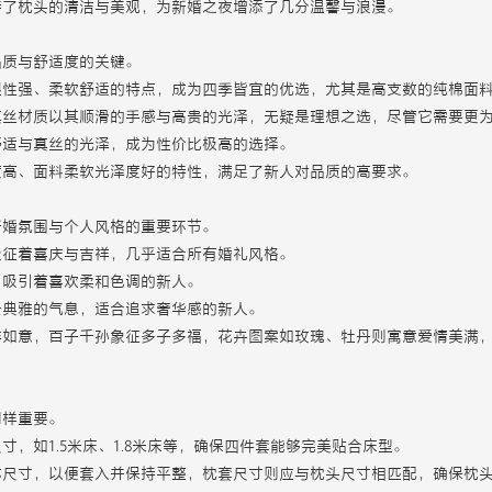
持了枕头的清洁与美观，为新婚之夜增添了几分温馨与浪漫。
品质与舒适度的关键。
性强、柔软舒适的特点，成为四季皆宜的优选，尤其是高支数的纯棉面料，
真丝材质以其顺滑的手感与高贵的光泽，无疑是理想之选，尽管它需要更
舒适与真丝的光泽，成为性价比极高的选择。
度高、面料柔软光泽度好的特性，满足了新人对品质的高要求。
新婚氛围与个人风格的重要环节。
象征着喜庆与吉祥，几乎适合所有婚礼风格。
，吸引着喜欢柔和色调的新人。
贵典雅的气息，适合追求奢华感的新人。
祥如意，百子千孙象征多子多福，花卉图案如玫瑰、牡丹则寓意爱情美满
同样重要。
，如1.5米床、1.8米床等，确保四件套能够完美贴合床型。
芯
尺寸，以便套入并保持平整，枕套尺寸则应与枕头尺寸相匹配，确保枕