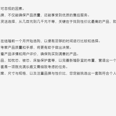
不可忽视的因素。
品牌，不仅能确保产品质量，还能享受到优质的售后服务。
算灵活选择，从几百元到几千元不等，关键在于找到性价比最高的产品，
应在结婚前一个月开始选购，以便有足够的时间进行比较和选择。
店考察产品质量和手感，将更有助于做出决策。
查看产品详情和用户评价，确保购买到满意的产品。
用品，如枕芯、被芯、床垫保护套等，以完善新婚卧室的布置，营造出一
件套是一项既充满乐趣又需细致考虑的任务。
图案、尺寸与规格，以及注重品牌与性价比，您定能挑选出一套既符合个