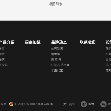
返回列表
产品介绍
招商加盟
品牌动态
联系我们
投
被芯
公司新闻
股
套件
销量第一
公
婚庆
白 皮 书
分
牛皮席
好被芯 选水星
临
水星课堂
定
上购物
沪公网安备31012002004480号
关注我们：
微博
微