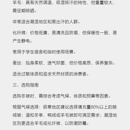
羊毛：具有天然调温、吸湿排汗的特性，但重量较大，
需定期晾晒。
非常适合潮湿地区和易出汗的人群。
化纤棉：价格低廉，易清洗且防潮，但保暖性一般，易
产生静电。
常用于学生宿舍和临时使用场景。
蚕丝：贴身柔软，透气抑菌，但价格高昂，保养复杂。
适合过敏体质和追求天然材质的消费者。
三、选购指南
选购冬被时，需综合考虑气候、体质和预算等因素。
根据气候选择：极寒地区建议选择填充量80%以上的鹅
绒被；温和冬季，鸭绒或羊毛被即可满足需求；潮湿地
区则更适合羊毛或化纤被，以防潮防霉。