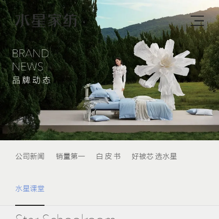
公司新闻
销量第一
白 皮 书
好被芯 选水星
水星课堂