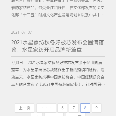
联名合作签约仪式，并重磅推出了一系列荟萃了国风元
越多的受访者参与到这项社会调研活动中，水星对于国
国人，提供完整的安睡方案。2021年，是中国共产党成
量的认可，也展现了水星家纺在被芯战略指导下的品牌
眠的微环境，守护国人睡眠健康，此次2022水星品牌升
素的家纺产品，饱受关注和好评。在文化部发布的《文
内消费者对于睡眠健康和寝具被芯使用保养的误区也越
立100周年，也是十四五规划的开局之年，这寓意着我
新风貌。2020年10月，水星家纺正式发布了“好被芯
级发布会的召开与《2022中国被芯白皮书》的发布正是
化部“十三五”时期文化产业发展规划》以及中共中央
发深入。《2022中国被芯白皮书》共分为5个部分，分
国全面建设社会主义现代化国家新征程的开启。如何进
选水星”的被芯战略，并联合中国家纺协会、中国睡眠
水星匠“芯”的最好印证。水星创始人李裕杰先生曾说
办公厅、国务院办公厅印发的《关于实施中华优秀传统
别为：研究方法介绍、中国国民睡眠现状分析、被芯产
一步凝聚品牌发展社会共识，切实推动品牌建设引领经
研究会联合发布了《2020年中国被芯白皮书》，旨在通
过：“要用一辈子做好一条被芯。”相信新一代水星
文化传承发展工程的意见》中，都提到了文化创意产业
品对睡眠质量与生活的影响分析、中国消费者被芯使用
济高质量发展，是民族企业们必须思考的重要问题。水
2021-07-07
过科学普及、科技创新等手段，为消费者带来优质被芯
人，一定会将老董事长专注好被芯的意志继承发扬；相
的相关目标。政策指出要以文化创意为引领，提升文化
现状和购买分析与中国功能被芯产品发展现状分析。5
星家纺坚持从市场中、从消费者身上去寻找答案，并用
产品的同时，提高国民对健康睡眠的重视度，以此提升
信升级之后的水星品牌，还会以更高的要求打造睡眠好
2021水星家纺秋冬好被芯发布会圆满落
内容原创能力，推动文化产业发展。最初，国潮是融合
大板块丝丝相扣、逻辑紧密且通俗易懂，深度的调研与
始终如一的品质和态度，展示出中国品牌的精神和魅
国民睡眠质量。随后水星家纺相继推出了黄金搭档被、
物，为更多的中国消费者带来优质睡眠。
幕，水星家纺开启品牌新篇章
了中国传统民族元素的设计，以龙、凤、少数民族装饰
洞察，为整个家纺行业提供许多值得借鉴的参考内容，
力。
翠色琉璃水洗蚕丝夏被、御·绒誉素燃3D立体空间鹅
为主的浓彩元素。但随着产品品类的增加，年轻群体的
指引了未来的发展方向。 也许是因为这份坚守，也许
绒被等数款颜值、品质、科技集一“芯”的卓越产品，
7月3日， 2021水星家纺秋冬好被芯发布会于昆山圆满
崛起，国潮开始将传统美学与现代设计艺术融合，甚至
是因为这份匠心， 2021年，水星家纺取得被芯全国销
全方位改善了国民消费者的睡眠体验。除了创新研发，
落幕，为水星家纺被芯战略作出了新的延续和诠释。活
通过怀旧设计来温习童年时光。本次水星家纺与敦煌博
量第一的傲人佳绩，这是国人对水星的认可，更是每个
水星家纺在品牌建设上也下足了功夫。年初2021年秋冬
动当天，水星家纺携手中国家纺协会、中国睡眠研究会
物馆联名推出的国潮家纺就是传统美学与现代设计艺术
水星人的源动力。2022年，相信升级之后的水星STARZ
好被芯发布会上，水星家纺携手敦煌博物馆，开启了家
三方联合发布了《2021中国被芯白皮书》，针对国民睡
融合的产物，不仅体现了别样的设计和实用美学，也为
HOME将更活跃在行业一线，坚持洞察，聚焦于探索更
纺品牌与国风文化IP的重磅跨界合作，并推出了多
眠状况及潜在问题展开了深入的洞察和剖析。并以《白
国潮文化的崛起与发扬提供助力。众所周知，敦煌不仅
多国人的睡眠痛点，打造更多睡眠好物为国人提供更多
款“中国绒”系列的羽绒被。它们不仅品质佳，能为消
皮书》的调研数据和结论为指导，推出了以被芯为核
曾是古代陆上丝绸之路重要的“中转站”，东西方文明
安睡保障。 *声明措辞：“水星家纺，2021年被芯全国
费者带来了优质的睡眠体验，而且还融入了极具敦煌文
心、主打“中国绒·遵义红”的国货家纺产品矩阵，为
上一页
···
6
7
8
9
交流的“十字路口”，还有着无数文人雅士所向往的大
销量第一” 脚注：“数据来源：欧睿信息咨询（上
化特色的元素，弘扬民族文化，再现国潮风采！一个优
不同地域、不同消费层、不同年龄层的国人，提供完整