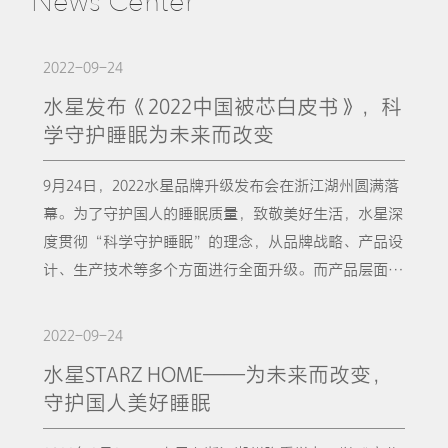
News Center
2022-09-24
水星发布《2022中国被芯白皮书》，科
学守护睡眠为未来而改变
9月24日，2022水星品牌升级发布会在浙江湖州圆满落
幕。为了守护国人的睡眠质量，致敬美好生活，水星深
度贯彻“科学守护睡眠”的理念，从品牌战略、产品设
计、生产技术等多个方面进行全面升级。而产品层面升
级的原点，便是此次发布会上由中国家纺协会、中国睡
眠研究会、水星家纺三方联合发布的《2022中国被芯白
2022-09-24
皮书》。这已经是三方连续第三年的合作，中国纺织工
水星STARZ HOME——为未来而改变，
业联合会副会长杨兆华先生、中国家用纺织品行业协会
守护国人美好睡眠
会长朱晓红女士、中国睡眠研究会理事长黄志力先生也
通过VCR为水星品牌升级发布会及《2022中国被芯白皮