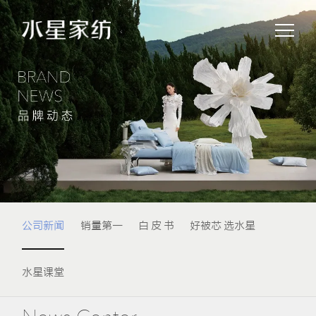
公司新闻
销量第一
白 皮 书
好被芯 选水星
水星课堂