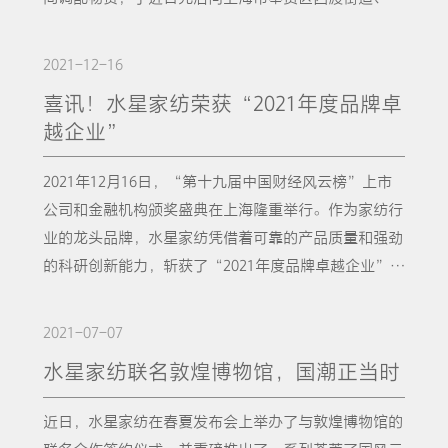
世界各地的竞争对手。如何提升产品力去满足消费者的
认为自己拥有好的睡眠，中国国民睡眠质量还有非常大
的生活中。随着国民生活品质和消费水平的提升，现如
护肤品的玻尿酸成分植入蚕丝被面料中，赋予织物更柔
海市慈善基金会捐赠了5000和13440套防护服，驰援无
需求，如何让消费者从日常生活的方方面面感受到更真
的改善空间。经济社会快速的发展导致人们生活节奏加
今的消费者愿意去了解被芯产品的相关信息，期望市场
顺丝滑的触感，继摘得“2022 美国缪斯设计奖银
数奋战在前线的志愿者们。作为一家创立三十余年的老
切的幸福感，这是现代企业必须思考的核心问题。科技
2021-12-16
快，快节奏的工作与生活似乎使得人们难以掌控好属于
和企业能够提供更多的信息如被芯科普及数据等，引导
奖”后，再次斩获“2022欧洲好设计奖——铜
牌国货企业，水星家纺多年来始终不忘初心，以守护国
与设计双升级，绝不懈怠任何一个改变睡眠质量的可
自己的夜晚，睡眠质量越来越差。而睡眠质量不高不仅
喜讯！水星家纺荣获“2021年度品牌卓
并帮助他们购买到最适合自己的一款被芯。消费升级时
奖”。 三款产品，材质不同创意不同，但对美好生
人健康睡眠为己任，以承担更多社会责任为目标。2020
能，不懈地致力于为亿万中国消费者们带来更好的睡眠
会影响到人们的日常生活，还会威胁到人们的身体健
越企业”
代，消费者愿意为有优秀体验的被芯产品买单，同时他
活的探索是相同的，对科学创新的坚持也是相同的。相
年新冠疫情首次来势汹汹之初，水星家纺便积极响应政
生活体验——这就是水星铿锵的回答。水星坚持产品为
康，有接近一半国民一觉睡醒后不能摆脱疲惫感，甚至
们也有能力为高性价比的被芯买单。有相当一部分消费
信在“科学守护睡眠”的产品理念指导下，未来水星家
府号召，受上海市经信委委托，4天内紧急成立了10条
王、产品领先的策略，打造核心竞争力，从颜值、舒适
觉得浑身酸痛。不同年龄段人群起床后精神状态也不尽
2021年12月16日，“第十九届中国财经风云榜”上市
者认为功能被芯是未来被芯行业的趋势，并会持续关
纺将会推出更多兼具实用美学的优质产品，让“好被芯
临时防护服生产线，为前线疫情防控工作贡献企业力
度、功能性创新概念引领被芯品类，占据行业领先地
相同，年轻人因为生活工作压力大、作息习惯不稳定等
公司和金融机构颁奖盛典在上海隆重举行。作为家纺行
注。水星被芯设计与技术的双向发展，以匠“芯”守护
选水星”的品牌主张更加深入人心，让每一位消费者都
量。也因此受到上海市奉贤区工商联（总商会）表彰，
位。并通过不懈地致力于创新研发，不懈地致力于成果
原因，睡眠状况普遍较年长者更为糟糕。超过六成的国
业的龙头品牌，水星家纺凭借着可靠的产品质量和强劲
国人睡眠在此基础之上，水星以“科学守护睡眠”的品
能睡个好觉。
荣获“抗击新冠肺炎疫情先进单位”荣誉称号。爱、感
转化，水星推出的阿宅一体被、丝路传奇玻尿酸蚕丝
民认为来自工作学习生活的压力是导致他们睡不好的最
的科研创新能力，斩获了“2021年度品牌卓越企业”大
牌理念，引领行业率先推出了阿宅一体被、玻尿酸蚕丝
恩、责任，是创立之初就刻在水星家纺DNA里的印记。
被、黄金搭档被、五谷纤维被，凭借着创新的产品设计
主要原因；而近五成国民认为床具／寝具不够舒适、噪
奖。“第十九届中国财经风云榜”由和讯网牵头举办，
被、蚕丝羽绒被、五谷纤维被四款创新性床品。四款一
水星家纺创始人曾说：他有一个朴素的梦想，那就是让
和优异的实用性能，先后斩获美国缪斯设计奖、法国D
音、光线等环境因素是导致睡眠质量不佳的原因。作为
是金融行业最权威、最有影响力的年度评选之一。此
上市，便收获了国际权威认可，接连斩获美国缪斯设计
2021-07-07
每个人都能感受到家的爱和温暖。疫情无情人有情，水
NA设计奖、欧洲好设计奖等国际权威大奖，新国货受
睡眠微环境的重要组成部分，舒适的寝具与睡眠质量息
次“2021年度品牌卓越企业”大奖的评选通过对企业收
奖、法国DNA奖、欧洲好设计奖等国际大奖。其与艺术
星家纺将继续贡献自己的绵薄之力，与所有奋战在一线
水星家纺联名敦煌博物馆，国潮正当时
到世界的一致认可。三年深耕与坚守，立志守护国人睡
息相关，不容忽视。基于此次的调研结果，水星家纺
益能力、创新能力、风险控制能力、社会责任等多个维
交织相叠的灵感，代表了水星对美好生活的探索和对科
的抗疫勇者们一起守“沪”，同心抗疫，带给他们更多
眠水星与中国家纺协会、中国睡眠研究会联合主办
在“2021秋冬好被芯发布会”推出了以被芯为核心的立
度进行分析，最终评选出在行业内具有表率作用的企
学创新的坚持。 作为健康睡眠的倡导者，水星深刻洞
的爱和温暖。我们也相信在众志成城之下，疫情的阴霾
近日，水星家纺在春夏发布会上举办了与敦煌博物馆的
的“被芯白皮书”项目亦进入了第三个年头，随着越来
体产品矩阵，为不同地域、不同消费层、不同年龄层的
业。而水星家纺能获此殊荣，既是社会各界对其产品质
察国人睡眠痛点，坚持创新制造，以高品质床品改善睡
必将散去，春日的阳光必将洒满大地！