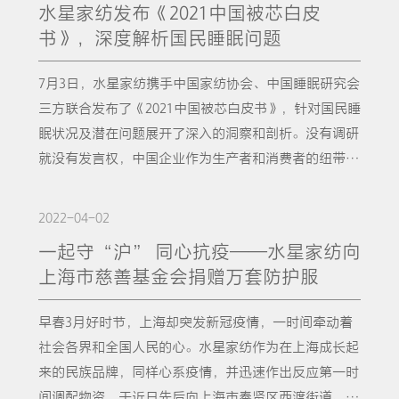
了“好被芯选水星”的品牌主张。旨在传承品牌DNA，
水星家纺发布《2021中国被芯白皮
比有所上升，数据从2020年的56.8%上升到2022年的6
在德国慕尼黑设立，至今已有30年的历史。它是欧洲知
强化核心品类优势，打造细分市场竞争力。随着消费市
书》，深度解析国民睡眠问题
7.2%。但中国国民睡眠质量因素依然受到心理、环境及
名设计奖项之一，每年举办一次，致力于发掘和表彰最
场进一步革新，消费升级趋势到来，水星家纺在坚持被
生理因素的影响。改变自身的生理状态和心理状况需要
具创新和最前沿的产品设计等，旨在推动人们更加了解
芯战略大方向的同时，继而在本次发布会上展示了水星
7月3日，水星家纺携手中国家纺协会、中国睡眠研究会
配合生活习惯、生活状态乃至认知的改变，是一个长效
当代设计，并嘉奖在设计行业的创意领袖。本次水星家
品牌升级的更多细节。 全新品牌LOGO，正式开启全新
三方联合发布了《2021中国被芯白皮书》，针对国民睡
而缓慢的过程。相对而言环境因素的调整见效更快，通
纺获奖的三款产品也正是凭借着匠心独具的设计理念、
的发展阶段对于水星来说，不断升级的是品牌，是产
眠状况及潜在问题展开了深入的洞察和剖析。没有调研
过更换适宜自己的寝具，从而快速达到睡得更深、起得
美观实用的产品特点，受到评选团的认可与称
品，是技术，是服务，而不变的是品牌对国人睡眠的关
就没有发言权，中国企业作为生产者和消费者的纽带，
更早、起床后精力更充沛的目的。其中，被芯的角色也
赞。 “阿宅一体被”采用被胎被套一体式设计，整被
切、对行业发展的责任。此次升级，还包含了品牌LOG
只有深入了解市场，才能提供真正满足消费者需求的产
是至关重要。从被芯产品对睡眠质量的影响来讲，一条
水洗不移位，经久耐用不变形，极大地满足了现代人对
O及应用花边设计。三十五年来，水星一直是一家极具
品。从去年开始，中国家纺协会委托水星家纺针对睡眠
好的被芯产品对于构建良好的睡眠微环境起到了不可替
2022-04-02
便捷生活的需求，继摘得“2022 美国缪斯设计奖最高
发展前景的大企业，从不曾因时代进步而止步。水星全
问题展开调查研究，并定期输出《中国被芯白皮书》作
代的作用——提供舒适睡眠空间、保证呼吸畅通均匀、
荣誉铂金大奖”后再次荣耀加冕，斩获“2022欧洲好设
一起守“沪” 同心抗疫——水星家纺向
新的LOGO应该向国人、向世界展现一种超脱于时代的
为专题调研报告，着重研究国人对寝具尤其是被芯的认
调节控制适合睡眠的温度等等，有助于提升睡眠质
计奖——银奖”；“五谷纤维被”采用取自花生、大
上海市慈善基金会捐赠万套防护服
空间感，而这种空间感可以让我们忘掉压抑与躁动，回
识误区，以提供解决建议。今年，水星家纺将样本数量
量。 消费理念更迭，功能被芯已有崛起趋势随着消费
豆、大米、小麦、玉米等自然植物的谷物蛋白，经过科
归安宁、沉浸睡眠、期盼美好未来。 科技设计双升
从去年的6000人提升至15000人，从而进一步保证数据
观念的不断更迭，消费者现在也并非完全追求被芯材质
学比例复配后制成的五谷蛋白科技纤维填充，天然环
早春3月好时节，上海却突发新冠疫情，一时间牵动着
级，新国货创造星级睡眠众所周知，中国作为世界第二
结论的客观性、真实性和可参考性。整体来看，中国消
的天然，而是更看重使用后的体验，并且愿意去尝试新
保，健康无刺激，继摘得“2022 美国缪斯设计奖金
社会各界和全国人民的心。水星家纺作为在上海成长起
大经济体，市场巨大，但是消费者的选择也同样很多，
费者在睡眠和寝具选用上仍然存在许多认知误区，睡眠
事物、新产品，一条棉被“从小盖到老”的时代已经过
奖”后，再次斩获“2022欧洲好设计奖——铜
来的民族品牌，同样心系疫情，并迅速作出反应第一时
在全球化的趋势下，国内企业需要考虑面对的还有来自
状况也不尽如人意。数据显示，仅有不到六成的的国民
去了，功能纤维被因其能实现多种功能正逐渐走进人们
奖”；“丝路传奇玻尿酸蚕丝被”颇具巧思，将常用于
间调配物资，于近日先后向上海市奉贤区西渡街道、上