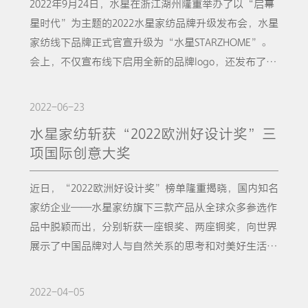
2022年9月24日，水星在浙江湖州隆重举办了以“启幕
书》发布祝辞。 自2020年水星家纺实施被芯战略以
星时代”为主题的2022水星家纺品牌升级发布会，水星
来，被芯白皮书项目从未停止探索的脚步。随着越来越
家纺线下品牌正式官宣升级为“水星STARZHOME”。
多的受访者参与到这项社会调研活动中，水星家纺对于
会上，不仅宣布线下启用全新的品牌logo，还发布了由
国内消费者睡眠健康状况和寝具被芯认知的了解也越发
中国家纺协会、中国睡眠研究会、水星家纺三方联合编
深入。面对这些实实在在影响到国民睡眠的问题，水星
写的《2022中国被芯白皮书》，以及国内市场地位声明
2022-06-23
家纺尽全力做到保持严肃客观的工作态度，致力于让这
——“水星家纺，2021年被芯全国销量第一”。水星自
本《2022中国被芯白皮书》更深、更广、更专业、更可
水星家纺斩获“2022欧洲好设计奖”三
始至终都关注着国人睡眠的状态，秉承着“科学守护睡
靠。 整本白皮书共分为5个部分，分别为：研究方法介
项国际创意大奖
眠”的理念，此次率先升级，以超凡的勇气和大胆的创
绍、中国国民睡眠现状分析、被芯产品对睡眠质量与生
新为行业赋予革新的能量。被芯战略领航，水星品牌全
活的影响分析、中国消费者被芯使用现状和购买分析与
近日，“2022欧洲好设计奖”榜单隆重揭晓，国内知名
面升级一直以来，进入家纺行业的壁垒较低，产品同质
中国功能被芯产品发展现状分析。5大板块丝丝相扣、
家纺企业——水星家纺旗下三款产品从全球众多参选作
化较严重，家纺行业面临了创新引领不足、质量精细化
逻辑紧密且通俗易懂，深度的调研与洞察，为整个家纺
品中脱颖而出，分别斩获一座银奖、两座铜奖，向世界
水平不高、智能化发展不充分等困境。为推动高质量发
行业提供许多值得借鉴的参考内容，指引了未来的发展
展示了中国品牌对人与自然关系的思考和对美好生活的
展和创造高品质生活提供有力支撑，水星率先决定以创
方向。 以小见大，被芯是改变国人睡眠的重要因素之
探索。欧洲好设计奖（European Good Design Award
新为引领，以应用促发展，升级壮大新业态新模式。对
一从三年的连续调查中来看，中国居民的睡眠质量有所
s）于1991年由德国知名工业设计机构-慕尼黑工业设计
2022-04-05
此，早在2020年水星家纺就确立了被芯战略，提出
提升，认为自己睡眠质量比较好或者非常好的人群百分
论坛（Munich International Forum Design GmbH），